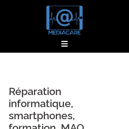
Aller
au
contenu
Réparation
informatique,
smartphones,
formation, MAO