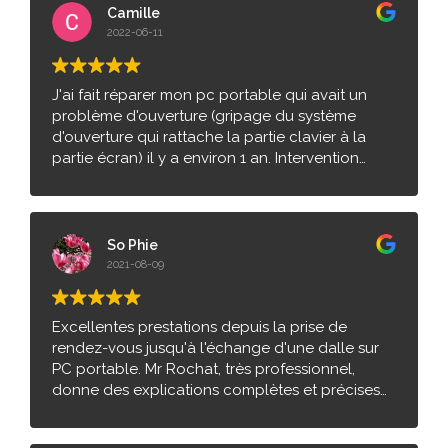
Windows 10.
Camille
2022-06-11
J'ai fait réparer mon pc portable qui avait un
problème d'ouverture (gripage du système
d'ouverture qui rattache la partie clavier à la
partie écran) il y a environ 1 an. Intervention
rapide en 2jours (que j'ai appréciée car j'avais
une urgence de travail). Tout fonctionne
correctement aujourd'hui. J'ai juste un peu
galeré à comprendre que l'adresse n'est pas
So Phie
celle d'un magasin ou atelier ou l'on peut
2021-08-09
demander des infos, il faut directement envoyer
un message.
Excellentes prestations depuis la prise de
rendez-vous jusqu'à l'échange d'une dalle sur
PC portable. Mr Rochat, très professionnel,
donne des explications complètes et précises
concernant les différentes manipulations qu'il
est amené à effectuer. Devis, commande et