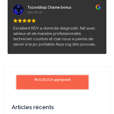
intervention en moins d'une semaine. Merci et
bonne continuation, nous n'hésiterons pas à
Tozovbb91 Chaine bonus
vous recommander et à nouveau faire appel à
2020-08-26
vos services.
Excellent RDV a domicile diagnostic fait avec
sérieux et de manière professionnelle,
technicien courtois et clair nous a permis de
savoir si le pc portable Asus rog strix pouvais
être réparé ou si il est mort. Pour notre part le pc
portable n'est pas réparable et un très bon
rapport a été rédigé pour permettre a l'assureur
d'avoir de bonnes informations pour ce qu'il va
suivre. Merci beaucoup a vous bon courage et
surtout nous hésitons pas a vous recontacter en
06.32.45.23.31 appel gratuit
cas de nouveau problème. Merci encore et bon
courage.
Articles récents