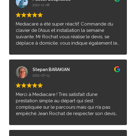
2022-11-08
Mediacare a été super réactif. Commande du
clavier de l’Asus et installation la semaine
suivante. Mr Rochat vous réalise le devis, se
déplace à domicile, vous indique également le
temps nécessaire pour l’intervention et répare
votre PC sur place. Vous pouvez payer par
carte bleue. Personne compétente pour une
réparation très délicate tant le clavier est
Stepan BARAKIAN
intégrée au portable. Mr Rochat intervient déjà
2022-07-13
depuis 6 ans sur gif et les communes
environnantes. Je l’ai trouvé et choisi grâce aux
avis et donc j’en écris à mon tour ! Je
Merci à Mediacare ! Très satisfait d’une
recommande !
prestation simple au départ qui s’est
compliquée sur le parcours mais qui n’a pas
empêché Jean Rochat de respecter son devis
initial. Chapeau l’artiste ! Un vrai Mozart de
l’informatique !! Merci à vous Jean de m’avoir fait
basculer dans le monde de Outlook 2019 et