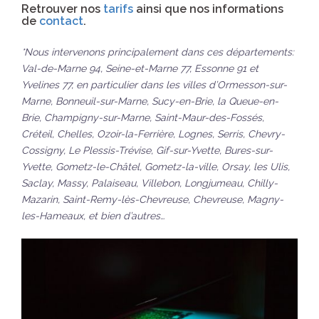
Retrouver nos
tarifs
ainsi que nos informations
de
contact
.
*Nous intervenons principalement dans ces départements:
Val-de-Marne 94, Seine-et-Marne 77, Essonne 91 et
Yvelines 77, en particulier dans les villes d’Ormesson-sur-
Marne, Bonneuil-sur-Marne, Sucy-en-Brie, la Queue-en-
Brie, Champigny-sur-Marne, Saint-Maur-des-Fossés,
Créteil, Chelles, Ozoir-la-Ferrière, Lognes, Serris, Chevry-
Cossigny, Le Plessis-Trévise, Gif-sur-Yvette, Bures-sur-
Yvette, Gometz-le-Châtel, Gometz-la-ville, Orsay, les Ulis,
Saclay, Massy, Palaiseau, Villebon, Longjumeau, Chilly-
Mazarin, Saint-Remy-lès-Chevreuse, Chevreuse, Magny-
les-Hameaux, et bien d’autres…